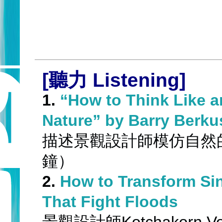
[聽力
 Listening]
1.
“How to Think Like an
Nature” by Barry Berku
描述景觀設計師模仿自然的設
鐘）
2.
How to Transform Sin
That Fight Floods