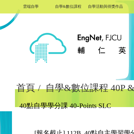
雲端自學
自學&數位課程
自學活動與得獎作品
首頁
/
自學&數位課程 40P & 
40點自學學分課 40-Points SLC
[報名截止] 112B_40點自主學習學