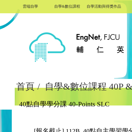
雲端自學
自學&數位課程
自學活動與得獎作品
首頁
/
自學&數位課程 40P & 
40點自學學分課 40-Points SLC
[報名截止] 112B_40點自主學習學