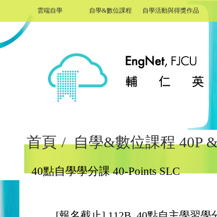
雲端自學
自學&數位課程
自學活動與得獎作品
首頁
/
自學&數位課程 40P & 
40點自學學分課 40-Points SLC
[報名截止] 112B_40點自主學習學