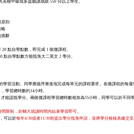
過全民英檢中級或多益聽讀成績 550 分以上學生。
與原則
策略
的措辭
20 點自學點數，即完成 1 個微課程。
40 點自學點數方能抵免大二英文 2 學分。
的學習活動。同學應循序漸進地完成每單元的課程要求。各微課程的每週學
，學習總時數約14小時。
才能認抵學分。兩個微課程學習總時數相加為55小時，同學可以於不同
時間限制，於輔大就讀時間內結束學習即可。
者，可以於
每年4/30或者11/30前提出學分抵免申請，並將學分檢核表繳交至