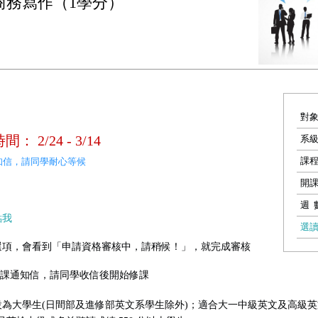
商務寫作（1學分）
對
： 2/24 - 3/14
系
課
通知信，請同學耐心等候
開
週 
點我
選
」選項，會看到「申請資格審核中，請稍候！」，就完成審核
寄出修課通知信，請同學收信後開始修課
為大學生(日間部及進修部英文系學生除外)；適合大一中級英文及高級