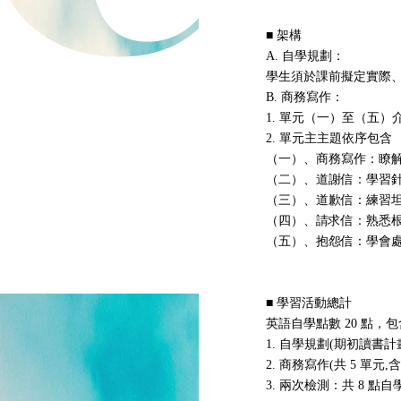
■ 架構
A. 自學規劃：
學生須於課前擬定實際
B. 商務寫作：
1. 單元（一）至（五
2. 單元主主題依序包含
（一）、商務寫作：瞭
（二）、道謝信：學習
（三）、道歉信：練習
（四）、請求信：熟悉
（五）、抱怨信：學會
■ 學習活動總計
英語自學點數 20 點，包
1. 自學規劃(期初讀書計
2. 商務寫作(共 5 單
3. 兩次檢測：共 8 點