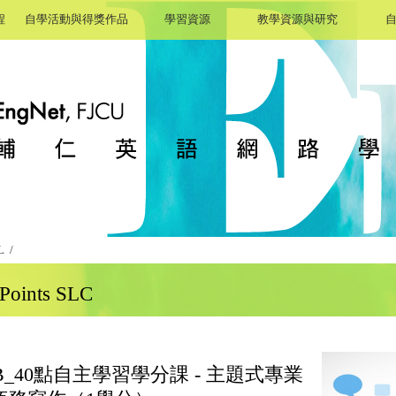
程
自學活動與得獎作品
學習資源
教學資源與研究
 /
ints SLC
3B_40點自主學習學分課 - 主題式專業