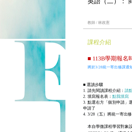
英語（二）： 
教師 / 林政憲
課程介紹
■ 113B學期報名時間
將於3/28統一寄出修課
■ 選讀步驟
1. 請先閱讀課程介紹：
請
2. 填寫報名表：
點我填寫
3. 點選右方「個別申請
申請了
4. 3/28（五）將統一
本自學微課程學習對象設