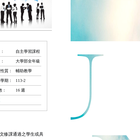
象：
自主學習課程
級：
大學部全年級
程性質：
輔助教學
課學期：
113-2
數：
16 週
讀
英文修課通過之學生或具