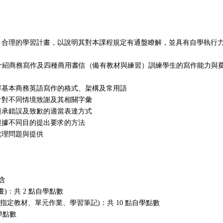
、合理的學習計畫，以說明其對本課程規定有通盤瞭解，並具有自學執行
）介紹商務寫作及四種商用書信（備有教材與練習）訓練學生的寫作能力與
解基本商務英語寫作的格式、架構及常用語
針對不同情境致謝及其相關字彙
坦承錯誤及致歉的適當表達方式
根據不同目的提出要求的方法
處理問題與提供
含
畫)：共 2 點自學點數
元,含指定教材、單元作業、學習筆記)：共 10 點自學點數
自學點數