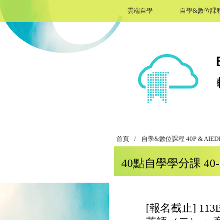
雲端自學
自學&數位課
首頁
/
自學&數位課程 40P & AIEDL
40點自學學分課 40-Po
[報名截止] 11