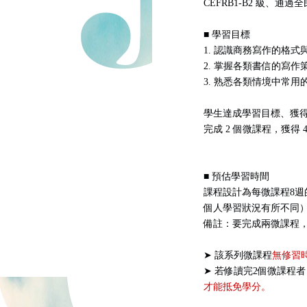
CEFRB1-B2 級、通
■ 學習目標
1. 認識商務寫作的格式
2. 掌握各類書信的寫作
3. 熟悉各類情境中常用
學生達成學習目標、獲得 
完成 2 個微課程，獲得 
■ 預估學習時間
課程設計為每微課程8週
個人學習狀況有所不同）
備註：要完成兩微課程，
➤ 該系列微課程
無修習
➤ 若修讀完2個微課程
才能抵免學分。