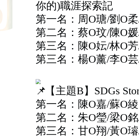
你的)職涯探索記
第一名：周O瑭/劉O柔
第二名：蔡O玟/陳O媛/
第三名：陳O妘/林O芳/
第三名：楊O薰/李O芸/
【主題B】SDGs St
第一名：陳O嘉/蘇O綾
第二名：朱O瑩/梁O銘
第三名：甘O翔/黃O璿/