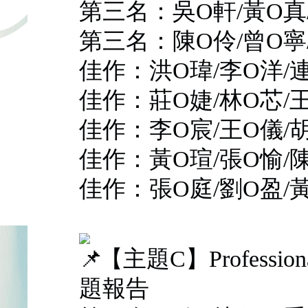
第三名：吳O軒/黃O真
第三名：陳O伶/曾O寧
佳作：洪O瑋/李O洋/
佳作：莊O婕/林O芯/
佳作：李O宸/王O儀/
佳作：黃O瑄/張O愉/
佳作：張O庭/劉O盈/黃
【主題C】Professiona
題報告