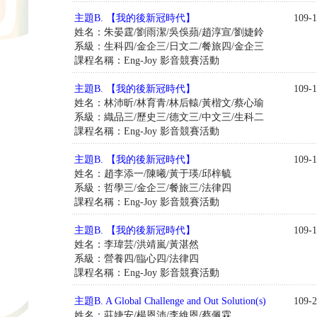
主題B. 【我的後新冠時代】
109-1
姓名：朱晏霆/劉雨潔/吳俁蘋/趙淳宣/劉婕鈴
系級：生科四/金企三/日文二/餐旅四/金企三
課程名稱：Eng-Joy 影音競賽活動
主題B. 【我的後新冠時代】
109-1
姓名：林沛昕/林育青/林后轅/黃楷文/蔡心瑜
系級：織品三/歷史三/德文三/中文三/生科二
課程名稱：Eng-Joy 影音競賽活動
主題B. 【我的後新冠時代】
109-1
姓名：趙李添一/陳曦/黃于瑛/邱梓毓
系級：哲學三/金企三/餐旅三/法律四
課程名稱：Eng-Joy 影音競賽活動
主題B. 【我的後新冠時代】
109-1
姓名：李瑋芸/洪靖嵐/黃湛然
系級：營養四/臨心四/法律四
課程名稱：Eng-Joy 影音競賽活動
主題B. A Global Challenge and Out Solution(s)
109-2
姓名：莊婕安/楊恩沛/李維恩/蔡佩霖