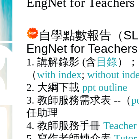
EngNet for Teachers
自學點數報告
（SL 
EngNet for Teachers
1. 講解錄影 (含
目錄
）；
（
with index
;
without ind
2. 大綱下載
ppt outline
3. 教師服務需求表
--（
p
任助理
4. 教師服務手冊
Teacher
5. 寫作老師轉介表
Tutor