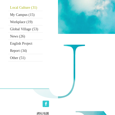
Local Culture (31)
My Campus (15)
Workplace (19)
Global Village (53)
News (26)
English Project
Report (34)
Other (51)
Site MAP
網站地圖
About Us