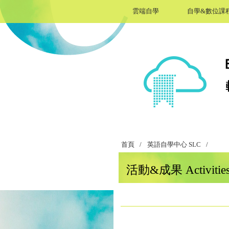
雲端自學
自學&數位課
首頁
/
英語自學中心 SLC
/
活動&成果 Activities