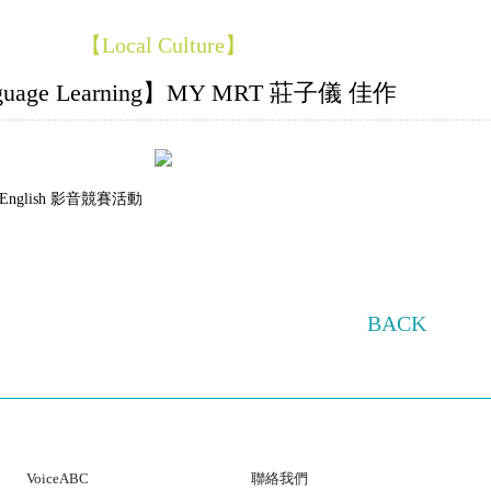
【Local Culture】
guage Learning】MY MRT 莊子儀 佳作
English 影音競賽活動
BACK
VoiceABC
Contact Us
VoiceABC
聯絡我們
Eng-venture
LiveABC E-Learning System