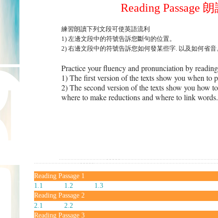
Reading Passage
練習朗讀下列文段可使英語流利
1)
左邊文段中的符號告訴您斷句的位置
。
2)
右邊文段中的符號告訴您如何發某些字
.
以及如何省音
Practice your fluency and pronunciation by reading
1) The first version of the texts show you when to
2) The second version of the texts show you how t
where to make reductions and where to link words.
Reading Passage 1
1.1
1.2
1.3
Reading Passage 2
2.1
2.2
Reading Passage 3