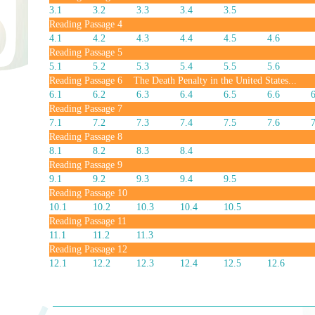
3.1
3.2
3.3
3.4
3.5
Reading Passage 4
4.1
4.2
4.3
4.4
4.5
4.6
Reading Passage 5
5.1
5.2
5.3
5.4
5.5
5.6
Reading Passage
6 The Death Penalty in the United States...
6.1
6.2
6.3
6.4
6.5
6.6
6
Reading Passage
7
7.1
7.2
7.3
7.4
7.5
7.6
7
Reading Passage
8
8.1
8.2
8.3
8.4
Reading Passage 9
9.1
9.2
9.3
9.4
9.5
Reading Passage
10
10.1
10.2
10.3
10.4
10.5
Reading Passage
11
11.1
11.2
11.3
Reading Passage
12
12.1
12.2
12.3
12.4
12.5
12.6